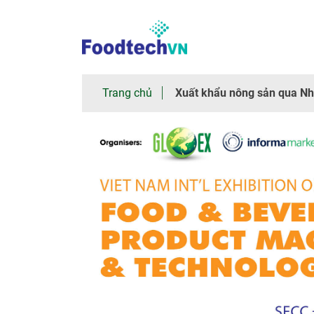
×
Trang
Trang chủ
Xuất khẩu nông sản qua Nh
chủ
Giới
thiệu
chung
Tham
quan
Nhà
trưng