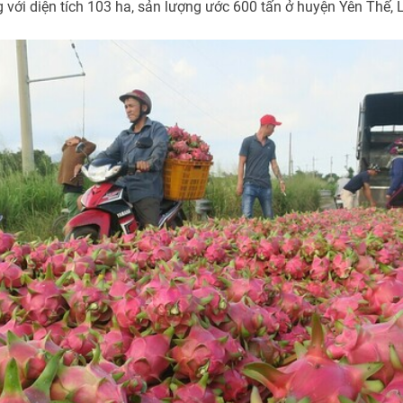
 với diện tích 103 ha, sản lượng ước 600 tấn ở huyện Yên Thế,