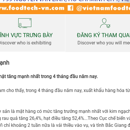
ĨNH VỰC TRƯNG BÀY
ĐĂNG KÝ THAM QU
Discover who is exhibiting
Discover who you will me
mạnh
hật tăng mạnh nhất trong 4 tháng đầu năm nay.
am cho thấy, trong 4 tháng đầu năm nay, xuất khẩu hàng hóa từ
 sản là mặt hàng có mức tăng trưởng mạnh nhất với kim ngạch x
rau quả tăng 26,4%, hạt điều tăng 52,4%...Theo Cục chế biến và
ì chỉ khoảng 2 tuần nữa là vải thiều vào vụ, và tỉnh Bắc Giang 