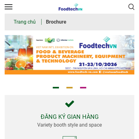
×
Trang chủ
Brochure
Trang
chủ
Giới
thiệu
chung
Tham
quan
Nhà
trưng
ĐĂNG KÝ GIAN HÀNG
bày
Variety booth style and space
Thư