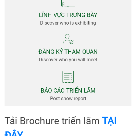
viện
Tin
LĨNH VỰC TRƯNG BÀY
Tức &
Discover who is exhibiting
Truyền
Thông
ĐĂNG KÝ THAM QUAN
Discover who you will meet
BÁO CÁO TRIỂN LÃM
Post show report
Tải Brochure triển lãm
TẠI
ĐÂY