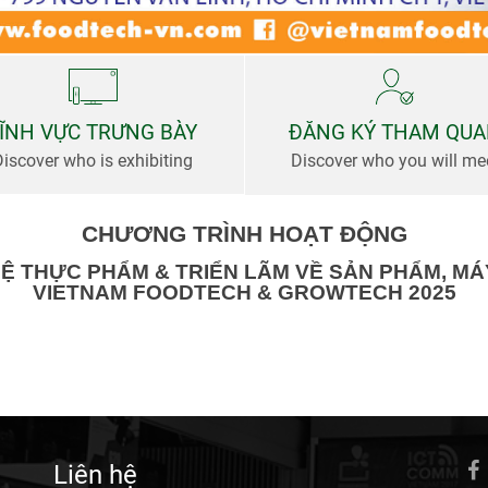
ĨNH VỰC TRƯNG BÀY
ĐĂNG KÝ THAM QU
Discover who is exhibiting
Discover who you will me
CHƯƠNG TRÌNH HOẠT ĐỘNG
 THỰC PHẨM & TRIỂN LÃM VỀ SẢN PHẨM, MÁY
VIETNAM FOODTECH & GROWTECH 2025
Liên hệ