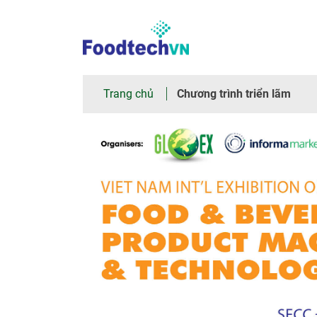
×
Trang
Trang chủ
Chương trình triển lãm
chủ
Giới
thiệu
chung
Tham
quan
Nhà
trưng