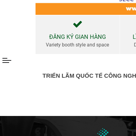
bày
Thư
viện
ĐĂNG KÝ GIAN HÀNG
L
Variety booth style and space
Tin Tức
&
Truyền
TRIỂN LÃM QUỐC TẾ CÔNG NGHỆ
Thông