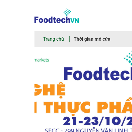
×
Trang
Trang chủ
Thời gian mở cửa
chủ
Giới
thiệu
chung
Tham
quan
Nhà
trưng