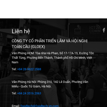
Liên hệ
CÔNG TY CỔ PHẦN TRIỂN LÃM VÀ HỘI NGHỊ
TOÀN CẦU (GLOEX)
Văn Phòng HCM: Tòa nhà Hà Phan, Số 17-17A-19, Đường Tôn
Thất Tùng, Phường Bến Thành, Thành phố Hồ Chí Minh, Việt
Nam
Tel:
+84 28 3622 2588
Văn Phòng Hà Nội: Phòng 310, 142 Lê Duẩn, Phường Văn
Miếu - Quốc Tử Giám, Hà Nội.
Tel:
+84 24 3516 2063
Email:
foodtech@foodtech-vn.com