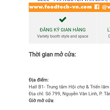
bày
Thư
viện
ĐĂNG KÝ GIAN HÀNG
L
Variety booth style and space
Tin Tức
&
Thời gian mở cửa:
Truyền
Thông
Địa điểm:
Hall B1- Trung tâm Hội chợ & Triển lãm
Địa chỉ: Số 799, Nguyễn Văn Linh, P. T
Giờ mở cửa
: