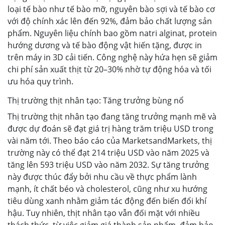
loại tế bào như tế bào mỡ, nguyên bào sợi và tế bào cơ
với độ chính xác lên đến 92%, đảm bảo chất lượng sản
phẩm. Nguyên liệu chính bao gồm natri alginat, protein
hướng dương và tế bào động vật hiến tặng, được in
trên máy in 3D cải tiến. Công nghệ này hứa hẹn sẽ giảm
chi phí sản xuất thịt từ 20–30% nhờ tự động hóa và tối
ưu hóa quy trình.
Thị trường thịt nhân tạo: Tăng trưởng bùng nổ
Thị trường thịt nhân tạo đang tăng trưởng mạnh mẽ và
được dự đoán sẽ đạt giá trị hàng trăm triệu USD trong
vài năm tới. Theo báo cáo của MarketsandMarkets, thị
trường này có thể đạt 214 triệu USD vào năm 2025 và
tăng lên 593 triệu USD vào năm 2032. Sự tăng trưởng
này được thúc đẩy bởi nhu cầu về thực phẩm lành
mạnh, ít chất béo và cholesterol, cũng như xu hướng
tiêu dùng xanh nhằm giảm tác động đến biến đổi khí
hậu. Tuy nhiên, thịt nhân tạo vẫn đối mặt với nhiều