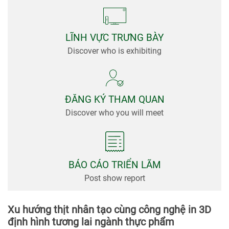
viện
Tin
Tức &
LĨNH VỰC TRƯNG BÀY
Truyền
Discover who is exhibiting
Thông
ĐĂNG KÝ THAM QUAN
Discover who you will meet
BÁO CÁO TRIỂN LÃM
Post show report
Xu hướng thịt nhân tạo cùng công nghệ in 3D
định hình tương lai ngành thực phẩm