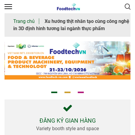
×
Trang chủ
Xu hướng thịt nhân tạo cùng công nghệ
in 3D định hình tương lai ngành thực phẩm
Trang
chủ
Giới
thiệu
chung
Tham
quan
Nhà
trưng
bày
ĐĂNG KÝ GIAN HÀNG
Variety booth style and space
Thư