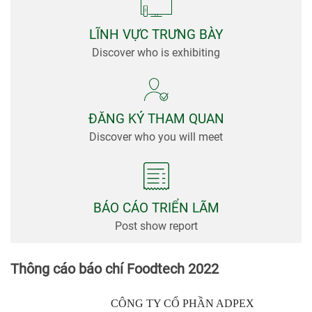
viện
Tin
LĨNH VỰC TRƯNG BÀY
Tức &
Discover who is exhibiting
Truyền
Thông
ĐĂNG KÝ THAM QUAN
Discover who you will meet
BÁO CÁO TRIỂN LÃM
Post show report
Thông cáo báo chí Foodtech 2022
CÔNG TY CỔ PHẦN ADPEX