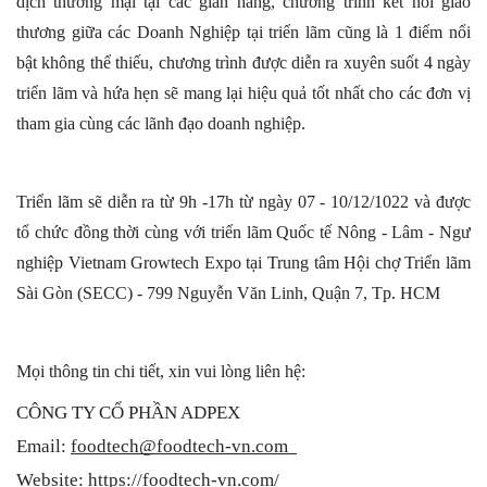
dịch thương mại tại các gian hàng, chương trình kết nối giao 
thương giữa các Doanh Nghiệp tại triển lãm cũng là 1 điểm nổi 
bật không thể thiếu, chương trình được diễn ra xuyên suốt 4 ngày 
triển lãm và hứa hẹn sẽ mang lại hiệu quả tốt nhất cho các đơn vị 
tham gia cùng các lãnh đạo doanh nghiệp.
Triển lãm sẽ diễn ra từ 9h -17h từ ngày 07 - 10/12/1022 và được 
tổ chức đồng thời cùng với triển lãm Quốc tế Nông - Lâm - Ngư 
nghiệp Vietnam Growtech Expo tại Trung tâm Hội chợ Triển lãm 
Sài Gòn (SECC) - 799 Nguyễn Văn Linh, Quận 7, Tp. HCM
Mọi thông tin chi tiết, xin vui lòng liên hệ:
CÔNG TY CỔ PHẦN ADPEX
Email: 
foodtech
@foodtech-vn
.com  
Website: 
https://foodtech-vn.com/