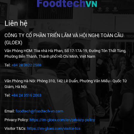
Liên hệ
CÔNG TY CỔ PHẦN TRIỂN LÃM VÀ HỘI NGHỊ TOÀN CẦU
(GLOEX)
Văn Phòng HCM: Tòa nhà Hà Phan, Số 17-17A-19, Đường Tôn Thất Tùng,
Phường Bến Thành, Thành phố Hồ Chí Minh, Việt Nam
Tel:
+84 28 3622 2588
Văn Phòng Hà Nội: Phòng 310, 142 Lê Duẩn, Phường Văn Miếu - Quốc Tử
Giám, Hà Nội.
Tel:
+84 24 3516 2063
Email:
foodtech@foodtech-vn.com
Privacy Policy:
https://im-gloex.com/en/privacy-policy
Visitor T&Cs:
https://im-gloex.com/visitor-tcs