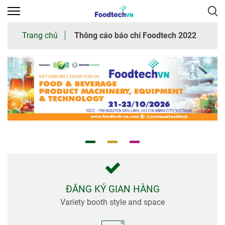
×
Trang chủ
Thông cáo báo chí Foodtech 2022
Trang
chủ
Giới
thiệu
chung
Tham
quan
Nhà
trưng
ĐĂNG KÝ GIAN HÀNG
bày
Variety booth style and space
Thư