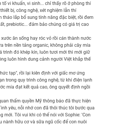
ố vi khuẩn, vi sinh... chỉ thấy rõ ở phòng thí
hiết bị, công nghệ, xét nghiệm lẫn thí
n tháo lắp bổ sung tính năng đặc biệt, rồi đem
, prebiotic... đảm bảo chúng có giá trị cao
, xước ăn sống hay róc vỏ rồi cán thành nước
ựa trên nền tảng organic, không phải cây mía
rình đó khép kín, luôn tươi mới thì mới giữ
ông luôn hình dung cảnh người Việt khắp thế
ức tạp", rồi lại kiên định với giấc mơ ứng
 trong quy trình công nghệ, từ khí điện lạnh
c mía đạt kết quả cao, ông quyết định ngồi
ơ quan thẩm quyền Mỹ thông báo đã thực hiện
ình yêu, nỗi nhớ con đã thôi thúc tôi bước qua
mới. Tôi vui khi có thể nói với Sophie: 'Con
u nành hữu cơ và sữa ngũ cốc để con nuôi