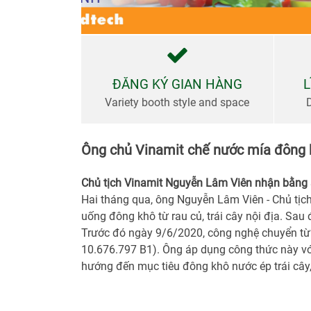
bày
Thư
viện
ĐĂNG KÝ GIAN HÀNG
L
Variety booth style and space
Tin Tức
&
Ông chủ Vinamit chế nước mía đông 
Truyền
Thông
Chủ tịch Vinamit Nguyễn Lâm Viên nhận bằng s
Hai tháng qua, ông Nguyễn Lâm Viên - Chủ tịch
uống đông khô từ rau củ, trái cây nội địa. Sau
Trước đó ngày 9/6/2020, công nghệ chuyển từ
10.676.797 B1). Ông áp dụng công thức này với
hướng đến mục tiêu đông khô nước ép trái cây, 