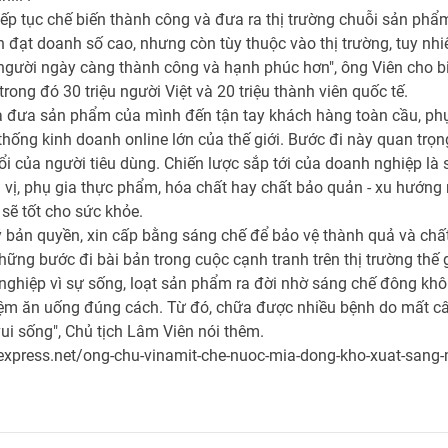
iếp tục chế biến thành công và đưa ra thị trường chuỗi sản phẩm
đạt doanh số cao, nhưng còn tùy thuộc vào thị trường, tuy nhi
i người ngày càng thành công và hạnh phúc hơn", ông Viên cho 
trong đó 30 triệu người Việt và 20 triệu thành viên quốc tế.
 đưa sản phẩm của mình đến tận tay khách hàng toàn cầu, phục
thống kinh doanh online lớn của thế giới. Bước đi này quan trọng
 của người tiêu dùng. Chiến lược sắp tới của doanh nghiệp là 
 vị, phụ gia thực phẩm, hóa chất hay chất bảo quản - xu hướ
sẽ tốt cho sức khỏe.
ký bản quyền, xin cấp bằng sáng chế để bảo vệ thành quả và ch
ng bước đi bài bản trong cuộc cạnh tranh trên thị trường thế g
nghiệp vì sự sống, loạt sản phẩm ra đời nhờ sáng chế đông khô
ghiệm ăn uống đúng cách. Từ đó, chữa được nhiều bệnh do mất 
 vui sống", Chủ tịch Lâm Viên nói thêm.
nexpress.net/ong-chu-vinamit-che-nuoc-mia-dong-kho-xuat-sang