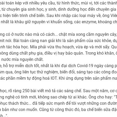
toán kép với nhiều yêu cầu, từ hình thức, mùi vị, tới các thành t
từ chuyên gia sinh học, y sinh, dinh dưỡng học đến chuyên gia t
hiện tiến trình chế biến. Sau khi nhập các loại máy về, ông Viê
nhất là khâu giữ nguyên vi khuẩn sống, các enzyme, khoáng chất
không có ở nước nào mà có cách... chặt mía xong cầm nguyên cây
mit nói. Bài toán càng nan giải khi là sản phẩm của sức khỏe, d
 tác hóa học. Mía phải vừa thu hoạch, vừa ép và mới sấy. Quá t
ông dùng chất phụ gia, điều vị hay bảo quản. Trong khó khăn, 
g nước mía nguyên chất.
 hỗ trợ miễn dịch tốt, nhất là khi đại dịch Covid-19 ngày càng ph
qua, ông liên tục thử nghiệm, biến đổi, sáng tạo các công đoạn
 các phần mềm tự động hoá IOT. Khi ứng dụng trên sản phẩm nướ
 học, rõ ràng 250 bài viết mô tả các sáng chế. Sau một năm, c
g nghệ có tính mới, không sao chép từ ai khác. Ông cho hay: "T
ục thách thức... đã tiếp sức mạnh để tôi vượt những con đường 
n bản như con muốn. Cũng từ công thức đó, ba chế biến sữa đậ
...".