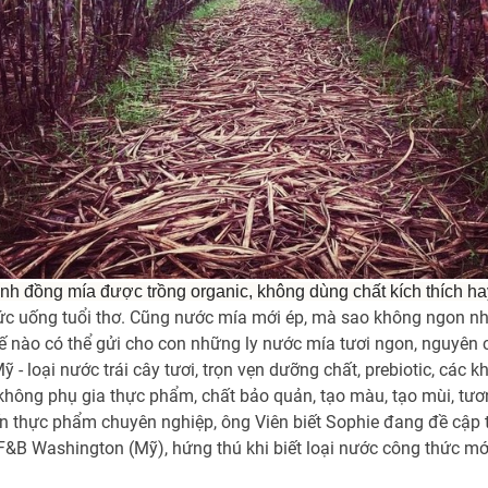
h đồng mía được trồng organic, không dùng chất kích thích ha
hức uống tuổi thơ. Cũng nước mía mới ép, mà sao không ngon như 
 nào có thể gửi cho con những ly nước mía tươi ngon, nguyên ch
 - loại nước trái cây tươi, trọn vẹn dưỡng chất, prebiotic, các 
không phụ gia thực phẩm, chất bảo quản, tạo màu, tạo mùi, tươ
biến thực phẩm chuyên nghiệp, ông Viên biết Sophie đang đề cập
 F&B Washington (Mỹ), hứng thú khi biết loại nước công thức mớ