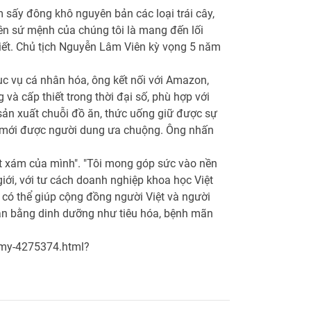
 sấy đông khô nguyên bản các loại trái cây,
ên sứ mệnh của chúng tôi là mang đến lối
biết. Chủ tịch Nguyễn Lâm Viên kỳ vọng 5 năm
 vụ cá nhân hóa, ông kết nối với Amazon,
 và cấp thiết trong thời đại số, phù hợp với
sản xuất chuỗi đồ ăn, thức uống giữ được sự
ng mới được người dung ưa chuộng. Ông nhấn
ất xám của mình". "Tôi mong góp sức vào nền
iới, với tư cách doanh nghiệp khoa học Việt
 có thể giúp cộng đồng người Việt và người
cân bằng dinh dưỡng như tiêu hóa, bệnh mãn
-my-4275374.html?