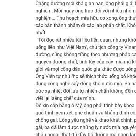
Chặng đường mới khá gian nan, ông phải giải bài 
nghiệm. Mỗi ngày ông trao đổi với nhiều nhóm, 
nghiệm... Thu hoạch mía hữu cơ xong, ông thực 
các bán thành phẩm đi các lab phân chất. Khó 
nhất.
"Tôi đọc rất nhiều tài liệu liên quan, nhưng 
uống liền như Việt Nam", chủ tịch công ty Vina
đường, cũng không trồng theo phương pháp canh
nguyên dưỡng chất, tinh túy của cây mía mà kh
giới và mọi công dân quốc gia khác được uốn
Ông Viên tự nhủ "họ sẽ thích thức uống bổ khỏe,
dụng công nghệ sấy đông khô nước mía. Ba năm 
bức xạ nhiệt đối lưu tự nhiên chân không đến
viết lại "sáng chế" của mình.
Để xin cấp bằng ở Mỹ, ông phải trình bày khoa
quá trình xem xét, phê chuẩn và khẳng định côn
chông gai. Lòng yêu nghề và khao khát chinh ph
gái, ba đã làm được những ly nước mía nguyê
cháu ngoại, thật đủ đầy bổ dưỡng mà ngon lành