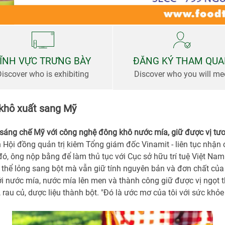
ĨNH VỰC TRƯNG BÀY
ĐĂNG KÝ THAM QU
Discover who is exhibiting
Discover who you will me
khô xuất sang Mỹ
áng chế Mỹ với công nghệ đông khô nước mía, giữ được vị tươ
 Hội đồng quản trị kiêm Tổng giám đốc Vinamit - liên tục nhận
 đó, ông nộp bằng để làm thủ tục với Cục sở hữu trí tuệ Việt Nam
 thể lỏng sang bột mà vẫn giữ tính nguyên bản và đơn chất củ
 nước mía, nước mía lên men và thành công giữ được vị ngọt th
rau củ, dược liệu thành bột. "Đó là ước mơ của tôi với sức khỏe