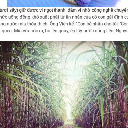
ươi sấy) giữ được vị ngọt thanh, đậm vị nhờ công nghệ chuyển 
 thức uống đông khô xuất phát từ tin nhắn của cô con gái định c
ng nước mía thỏa thích. Ông Viên kể: "Con bé nhắn cho tôi: '
uen. Mía vừa róc ra, bỏ lên quay, ép lấy nước uống liền. Nguyê