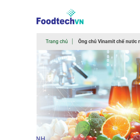
×
Trang
Trang chủ
Ông chủ Vinamit chế nước 
chủ
Giới
thiệu
chung
Tham
quan
Nhà
trưng