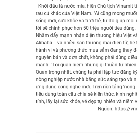
Khởi đầu là nước mía, hiện Chủ tịch Vinamit t
rau củ khác của Việt Nam. "Ai cũng mong muốn 
sống mới, sức khỏe và tươi trẻ, từ đó giúp mọ
tới sẽ chinh phục hơn 50 triệu người tiêu dùng, 
Nhằm đẩy mạnh nhận diện thương hiệu Việt và
Alibaba... và nhiều sàn thương mại điện tử, hệ 
hành vi và phương thức mua sắm đang thay đổi
nguyên bản và đơn chất, không phải dùng điều
mạnh: "Tôi quan niệm những gì thuần tự nhiên 
Quan trọng nhất, chúng ta phải lập tức đăng 
nông nghiệp nước nhà bằng sức sáng tạo và nhữ
ứng dụng công nghệ mới. Trên nền tảng ‘nông 
tiêu dùng toàn cầu chia sẻ kiến thức, kinh n
tính, lấy lại sức khỏe, vẻ đẹp tự nhiên và niềm
Nguồn: https://v