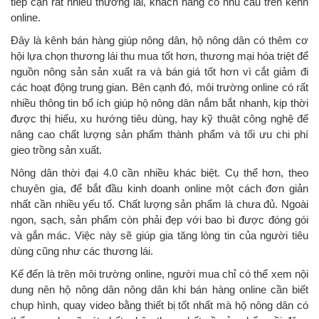
tiếp cận rất nhiều thương lái, khách hàng có nhu cầu trên kênh
online.
Đây là kênh bán hàng giúp nông dân, hộ nông dân có thêm cơ
hội lựa chọn thương lái thu mua tốt hơn, thương mại hóa triệt để
nguồn nông sản sản xuất ra và bán giá tốt hơn vì cắt giảm đi
các hoạt động trung gian. Bên cạnh đó, môi trường online có rất
nhiều thông tin bổ ích giúp hộ nông dân nắm bắt nhanh, kịp thời
được thị hiếu, xu hướng tiêu dùng, hay kỹ thuật công nghệ để
nâng cao chất lượng sản phẩm thành phẩm và tối ưu chi phí
gieo trồng sản xuất.
Nông dân thời đại 4.0 cần nhiều khác biệt. Cụ thể hơn, theo
chuyên gia, để bắt đầu kinh doanh online một cách đơn giản
nhất cần nhiều yếu tố. Chất lượng sản phẩm là chưa đủ. Ngoài
ngon, sạch, sản phẩm còn phải đẹp với bao bì được đóng gói
và gắn mác. Việc này sẽ giúp gia tăng lòng tin của người tiêu
dùng cũng như các thương lái.
Kế đến là trên môi trường online, người mua chỉ có thể xem nội
dung nên hộ nông dân nông dân khi bán hàng online cần biết
chụp hình, quay video bằng thiết bị tốt nhất mà hộ nông dân có