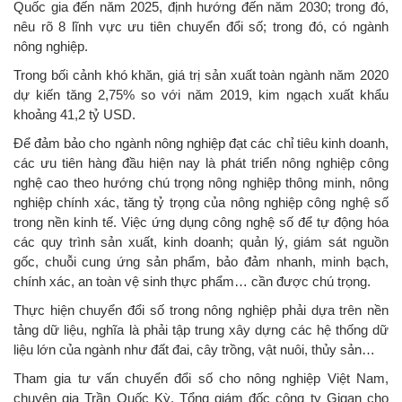
Quốc gia đến năm 2025, định hướng đến năm 2030; trong đó,
nêu rõ 8 lĩnh vực ưu tiên chuyển đổi số; trong đó, có ngành
nông nghiệp.
Trong bối cảnh khó khăn, giá trị sản xuất toàn ngành năm 2020
dự kiến tăng 2,75% so với năm 2019, kim ngạch xuất khẩu
khoảng 41,2 tỷ USD.
Để đảm bảo cho ngành nông nghiệp đạt các chỉ tiêu kinh doanh,
các ưu tiên hàng đầu hiện nay là phát triển nông nghiệp công
nghệ cao theo hướng chú trọng nông nghiệp thông minh, nông
nghiệp chính xác, tăng tỷ trọng của nông nghiệp công nghệ số
trong nền kinh tế. Việc ứng dụng công nghệ số để tự động hóa
các quy trình sản xuất, kinh doanh; quản lý, giám sát nguồn
gốc, chuỗi cung ứng sản phẩm, bảo đảm nhanh, minh bạch,
chính xác, an toàn vệ sinh thực phẩm… cần được chú trọng.
Thực hiện chuyển đổi số trong nông nghiệp phải dựa trên nền
tảng dữ liệu, nghĩa là phải tập trung xây dựng các hệ thống dữ
liệu lớn của ngành như đất đai, cây trồng, vật nuôi, thủy sản…
Tham gia tư vấn chuyển đổi số cho nông nghiệp Việt Nam,
chuyên gia Trần Quốc Kỳ, Tổng giám đốc công ty Gigan cho