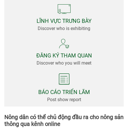
viện
Tin
Tức &
LĨNH VỰC TRƯNG BÀY
Truyền
Discover who is exhibiting
Thông
ĐĂNG KÝ THAM QUAN
Discover who you will meet
BÁO CÁO TRIỂN LÃM
Post show report
Nông dân có thể chủ động đầu ra cho nông sản
thông qua kênh online