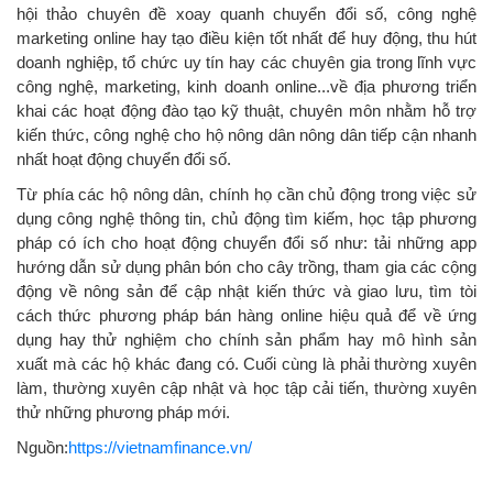
hội thảo chuyên đề xoay quanh chuyển đổi số, công nghệ
marketing online hay tạo điều kiện tốt nhất để huy động, thu hút
doanh nghiệp, tổ chức uy tín hay các chuyên gia trong lĩnh vực
công nghệ, marketing, kinh doanh online...về địa phương triển
khai các hoạt động đào tạo kỹ thuật, chuyên môn nhằm hỗ trợ
kiến thức, công nghệ cho hộ nông dân nông dân tiếp cận nhanh
nhất hoạt động chuyển đổi số.
Từ phía các hộ nông dân, chính họ cần chủ động trong việc sử
dụng công nghệ thông tin, chủ động tìm kiếm, học tập phương
pháp có ích cho hoạt động chuyển đổi số như: tải những app
hướng dẫn sử dụng phân bón cho cây trồng, tham gia các cộng
động về nông sản để cập nhật kiến thức và giao lưu, tìm tòi
cách thức phương pháp bán hàng online hiệu quả để về ứng
dụng hay thử nghiệm cho chính sản phẩm hay mô hình sản
xuất mà các hộ khác đang có. Cuối cùng là phải thường xuyên
làm, thường xuyên cập nhật và học tập cải tiến, thường xuyên
thử những phương pháp mới.
Nguồn:
https://vietnamfinance.vn/