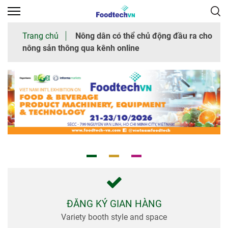
×
Trang chủ
Nông dân có thể chủ động đầu ra cho
nông sản thông qua kênh online
Trang
chủ
Giới
thiệu
chung
Tham
quan
Nhà
trưng
bày
ĐĂNG KÝ GIAN HÀNG
Variety booth style and space
Thư