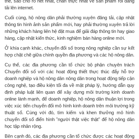
thể, sao cho rõ nét nhất, chân thực nhất về sản phẩm rồi đăng
tải lên internet.
Cuối cùng, hộ nông dân phải thường xuyên đăng tải, cập nhật
thông tin hình ảnh sản phẩm mới, hay phải thường xuyên trả lời
những khách hàng liên hệ đặt mua để giải đáp thông tin hay giao
hàng, cập nhật kiến thức, kinh nghiệm bán hàng online mới.
Ở khía cạnh khác, chuyển đổi số trong nông nghiệp cần sự kết
hợp chặt chẽ giữa chính quyền địa phương và các hộ nông dân.
Cụ thể, các địa phương cần tổ chức bộ phận chuyên trách
Chuyển đổi số với các hoạt động thiết thực thúc đẩy hỗ trợ
doanh nghiệp và hộ nông dân nông dân trong hoạt động tiếp cận
công nghệ, tạo điều kiện tối đa về mặt pháp lý, hướng dẫn quy
định pháp luật liên quan để xây dựng môi trường kinh doanh
online lành mạnh, để doanh nghiệp, hộ nông dân thuận lợi trong
việc xúc tiến chuyển đổi mô hình kinh doanh trên môi trường kỹ
thuật số. Cùng với đó, tìm kiếm và khen thưởng mô hình
chuyển đối số điển hình "người thật việc thật" để hộ nông dân
học tập nhân rộng.
Bên cạnh đó, các địa phương cần tổ chức được các hoạt động