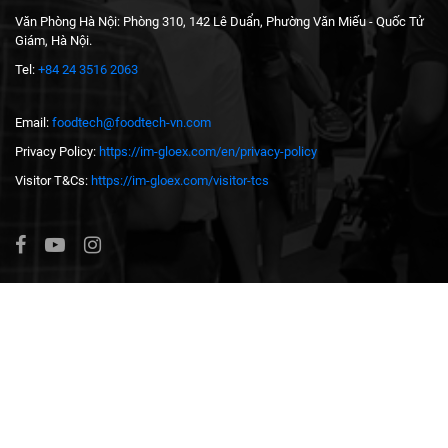
Văn Phòng Hà Nội: Phòng 310, 142 Lê Duẩn, Phường Văn Miếu - Quốc Tử
Giám, Hà Nội.
Tel:
+84 24 3516 2063
Email:
foodtech@foodtech-vn.com
Privacy Policy:
https://im-gloex.com/en/privacy-policy
Visitor T&Cs:
https://im-gloex.com/visitor-tcs