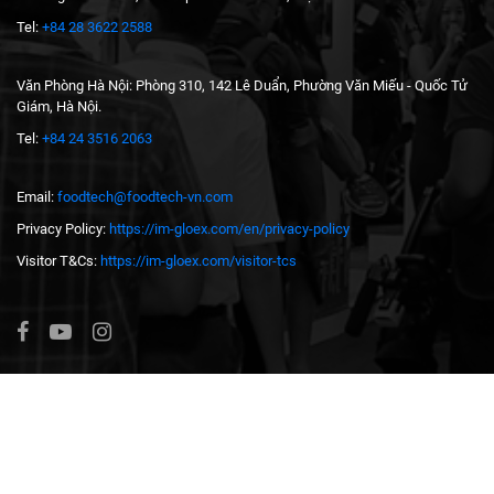
Tel:
+84 28 3622 2588
Văn Phòng Hà Nội: Phòng 310, 142 Lê Duẩn, Phường Văn Miếu - Quốc Tử
Giám, Hà Nội.
Tel:
+84 24 3516 2063
Email:
foodtech@foodtech-vn.com
Privacy Policy:
https://im-gloex.com/en/privacy-policy
Visitor T&Cs:
https://im-gloex.com/visitor-tcs