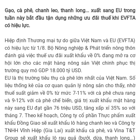
Gạo, cà phê, chanh leo, thanh long... xuất sang EU trong
tuần này bắt đầu tận dụng những ưu đãi thuế khi EVFTA
có hiệu lực.
Hiệp định Thương mại tự do giữa Việt Nam và EU (EVFTA)
có hiệu lực từ 1/8. Bộ Nông nghiệp & Phát triển nông thôn
đánh giá việc thuế ưu đãi xuất khẩu về 0% đang mở ra cơ
hội lớn cho các mặt hàng nông sản Việt chinh phục thị
trường quy mô GDP 18.000 tỷ USD.
EU là thị trường tiêu thụ cà phê lớn nhất của Việt Nam. Số
liệu thống kê của cơ quan quản lý nông sản cho thấy, nhờ
thuế suất giảm về 0% từ mức 7-11% với cà phê chưa rang
và 9-12% với cà phê chế biến, giá trị xuất khẩu mặt hàng
này sang EU đạt gần 76 triệu USD, tăng xấp xỉ 35% so với
tháng 7. Theo kế hoạch, Công ty cổ phần Thực phẩm xuất
khẩu Đồng Giao sẽ xuất khẩu lô hàng chanh leo và Công ty
TNHH Vĩnh Hiệp (Gia Lai) xuất khẩu cà phê, và Vina T&T
Group sẽ xuất khẩu lô rau quả (bưởi, dừa, thanh long...)