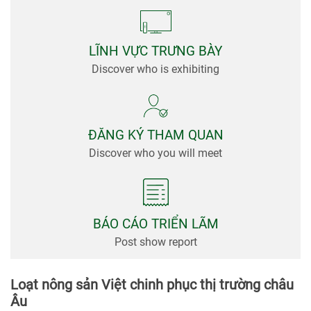
viện
Tin
Tức &
LĨNH VỰC TRƯNG BÀY
Truyền
Discover who is exhibiting
Thông
ĐĂNG KÝ THAM QUAN
Discover who you will meet
BÁO CÁO TRIỂN LÃM
Post show report
Loạt nông sản Việt chinh phục thị trường châu
Âu