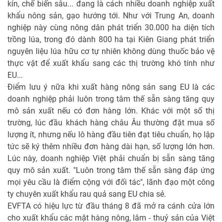
kín, chế biến sâu... đang là cách nhiều doanh nghiệp xuất
khẩu nông sản, gạo hướng tới. Như với Trung An, doanh
nghiệp này cùng nông dân phát triển 30.000 ha diện tích
trồng lúa, trong đó dành 800 ha tại Kiên Giang phát triển
nguyên liệu lúa hữu cơ tự nhiên không dùng thuốc bảo vệ
thực vật để xuất khẩu sang các thị trường khó tính như
EU...
Điểm lưu ý nữa khi xuất hàng nông sản sang EU là các
doanh nghiệp phải luôn trong tâm thế sẵn sàng tăng quy
mô sản xuất nếu có đơn hàng lớn. Khác với một số thị
trường, lúc đầu khách hàng châu Âu thường đặt mua số
lượng ít, nhưng nếu lô hàng đầu tiên đạt tiêu chuẩn, họ lập
tức sẽ ký thêm nhiều đơn hàng dài hạn, số lượng lớn hơn.
Lúc này, doanh nghiệp Việt phải chuẩn bị sẵn sàng tăng
quy mô sản xuất. "Luôn trong tâm thế sẵn sàng đáp ứng
mọi yêu cầu là điểm cộng với đối tác", lãnh đạo một công
ty chuyên xuất khẩu rau quả sang EU chia sẻ.
EVFTA có hiệu lực từ đầu tháng 8 đã mở ra cánh cửa lớn
cho xuất khẩu các mặt hàng nông, lâm - thuỷ sản của Việt