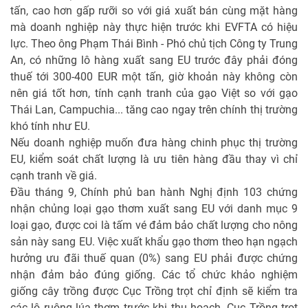
tấn, cao hơn gấp rưỡi so với giá xuất bán cùng mặt hàng
mà doanh nghiệp này thực hiện trước khi EVFTA có hiệu
lực. Theo ông Phạm Thái Bình - Phó chủ tịch Công ty Trung
An, có những lô hàng xuất sang EU trước đây phải đóng
thuế tới 300-400 EUR một tấn, giờ khoản này không còn
nên giá tốt hơn, tính cạnh tranh của gạo Việt so với gạo
Thái Lan, Campuchia... tăng cao ngay trên chính thị trường
khó tính như EU.
Nếu doanh nghiệp muốn đưa hàng chinh phục thị trường
EU, kiểm soát chất lượng là ưu tiên hàng đầu thay vì chỉ
cạnh tranh về giá.
Đầu tháng 9, Chính phủ ban hành Nghị định 103 chứng
nhận chủng loại gạo thơm xuất sang EU với danh mục 9
loại gạo, được coi là tấm vé đảm bảo chất lượng cho nông
sản này sang EU. Việc xuất khẩu gạo thơm theo hạn ngạch
hưởng ưu đãi thuế quan (0%) sang EU phải được chứng
nhận đảm bảo đúng giống. Các tổ chức khảo nghiệm
giống cây trồng được Cục Trồng trọt chỉ định sẽ kiểm tra
các lô ruộng lúa thơm trước khi thu hoạch. Cục Trồng trọt