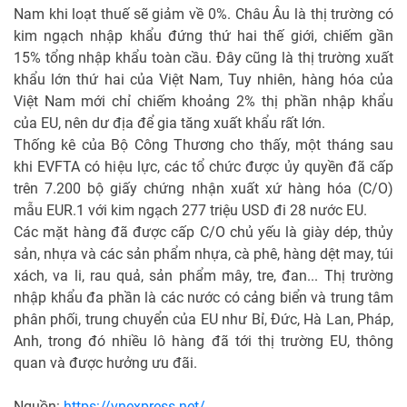
Nam khi loạt thuế sẽ giảm về 0%. Châu Âu là thị trường có
kim ngạch nhập khẩu đứng thứ hai thế giới, chiếm gần
15% tổng nhập khẩu toàn cầu. Đây cũng là thị trường xuất
khẩu lớn thứ hai của Việt Nam, Tuy nhiên, hàng hóa của
Việt Nam mới chỉ chiếm khoảng 2% thị phần nhập khẩu
của EU, nên dư địa để gia tăng xuất khẩu rất lớn.
Thống kê của Bộ Công Thương cho thấy, một tháng sau
khi EVFTA có hiệu lực, các tổ chức được ủy quyền đã cấp
trên 7.200 bộ giấy chứng nhận xuất xứ hàng hóa (C/O)
mẫu EUR.1 với kim ngạch 277 triệu USD đi 28 nước EU.
Các mặt hàng đã được cấp C/O chủ yếu là giày dép, thủy
sản, nhựa và các sản phẩm nhựa, cà phê, hàng dệt may, túi
xách, va li, rau quả, sản phẩm mây, tre, đan... Thị trường
nhập khẩu đa phần là các nước có cảng biển và trung tâm
phân phối, trung chuyển của EU như Bỉ, Đức, Hà Lan, Pháp,
Anh, trong đó nhiều lô hàng đã tới thị trường EU, thông
quan và được hưởng ưu đãi.
Nguồn:
https://vnexpress.net/