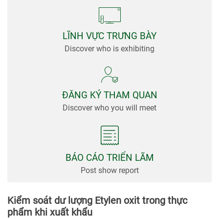
viện
Tin
Tức &
LĨNH VỰC TRƯNG BÀY
Truyền
Discover who is exhibiting
Thông
ĐĂNG KÝ THAM QUAN
Discover who you will meet
BÁO CÁO TRIỂN LÃM
Post show report
Kiểm soát dư lượng Etylen oxit trong thực
phẩm khi xuất khẩu