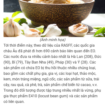
(Ảnh minh họa)
Tới thời điểm này, theo dữ liệu của RASFF, các quốc gia
châu Âu đã phát đi hơn 690 cảnh báo liên quan đến EO.
Các nước đưa ra nhiều cảnh báo nhất là Hà Lan (208), Đức
(90), Bỉ (79), Tây Ban Nha (49), Pháp (30) và Ý (28). Các
sản phẩm có chứa EO bị thu hồi thuộc nhiều chủng loại,
bao gồm các chất phụ gia, gia vị, các loại hạt, thảo mộc,
kem, món tráng miệng, ngũ cốc, các sản phẩm từ sữa, trái
cây, rau quả, cà phê, trà, sản phẩm chế biến từ cacao, v.v.
Trong đó đối tượng được tập trung nhiều nhất là vừng, phụ
gia thực phẩm E410 (locust bean gum) và các sản phẩm
có liên quan.