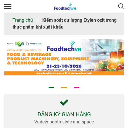
×
Trang chủ
Kiểm soát dư lượng Etylen oxit trong
thực phẩm khi xuất khẩu
Trang
chủ
Giới
thiệu
chung
Tham
quan
Nhà
trưng
bày
ĐĂNG KÝ GIAN HÀNG
Variety booth style and space
Thư