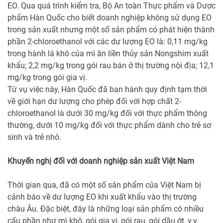
EO. Qua quá trình kiểm tra, Bộ An toàn Thực phẩm và Dược
phẩm Hàn Quốc cho biết doanh nghiệp không sử dụng EO
trong sản xuất nhưng một số sản phẩm có phát hiện thành
phần 2-chloroethanol với các dư lượng EO là: 0,11 mg/kg
trong hành lá khô của mì ăn liền thủy sản Nongshim xuất
khẩu; 2,2 mg/kg trong gói rau bán ở thị trường nội địa; 12,1
mg/kg trong gói gia vị.
Từ vụ việc này, Hàn Quốc đã ban hành quy định tạm thời
về giới hạn dư lượng cho phép đối với hợp chất 2-
chloroethanol là dưới 30 mg/kg đối với thực phẩm thông
thường, dưới 10 mg/kg đối với thực phẩm dành cho trẻ sơ
sinh và trẻ nhỏ.
Khuyến nghị đối với doanh nghiệp sản xuất Việt Nam
Thời gian qua, đã có một số sản phẩm của Việt Nam bị
cảnh báo về dư lượng EO khi xuất khẩu vào thị trường
châu Âu. Đặc biệt, đây là những loại sản phẩm có nhiều
cấu phần như mì khô, gói gia vị, gói rau, gói dầu ớt, v.v.