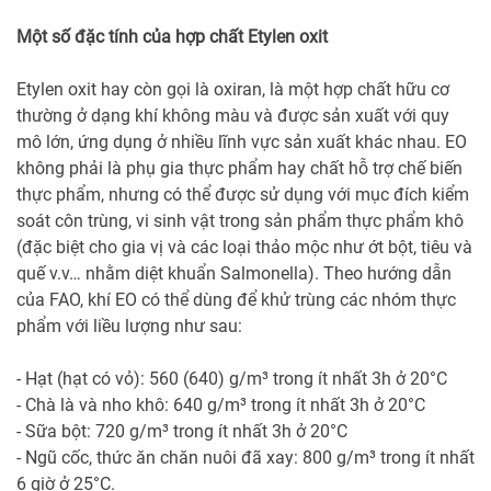
Một số đặc tính của hợp chất Etylen oxit
Etylen oxit hay còn gọi là oxiran, là một hợp chất hữu cơ
thường ở dạng khí không màu và được sản xuất với quy
mô lớn, ứng dụng ở nhiều lĩnh vực sản xuất khác nhau. EO
không phải là phụ gia thực phẩm hay chất hỗ trợ chế biến
thực phẩm, nhưng có thể được sử dụng với mục đích kiểm
soát côn trùng, vi sinh vật trong sản phẩm thực phẩm khô
(đặc biệt cho gia vị và các loại thảo mộc như ớt bột, tiêu và
quế v.v… nhằm diệt khuẩn Salmonella). Theo hướng dẫn
của FAO, khí EO có thể dùng để khử trùng các nhóm thực
phẩm với liều lượng như sau:
- Hạt (hạt có vỏ): 560 (640) g/m³ trong ít nhất 3h ở 20°C
- Chà là và nho khô: 640 g/m³ trong ít nhất 3h ở 20°C
- Sữa bột: 720 g/m³ trong ít nhất 3h ở 20°C
- Ngũ cốc, thức ăn chăn nuôi đã xay: 800 g/m³ trong ít nhất
6 giờ ở 25°C.