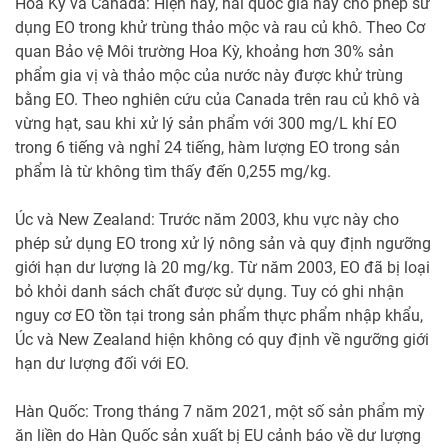
Hoa Kỳ và Canada: Hiện nay, hai quốc gia này cho phép sử
dụng EO trong khử trùng thảo mộc và rau củ khô. Theo Cơ
quan Bảo vệ Môi trường Hoa Kỳ, khoảng hơn 30% sản
phẩm gia vị và thảo mộc của nước này được khử trùng
bằng EO. Theo nghiên cứu của Canada trên rau củ khô và
vừng hạt, sau khi xử lý sản phẩm với 300 mg/L khí EO
trong 6 tiếng và nghỉ 24 tiếng, hàm lượng EO trong sản
phẩm là từ không tìm thấy đến 0,255 mg/kg.
Úc và New Zealand: Trước năm 2003, khu vực này cho
phép sử dụng EO trong xử lý nông sản và quy định ngưỡng
giới hạn dư lượng là 20 mg/kg. Từ năm 2003, EO đã bị loại
bỏ khỏi danh sách chất được sử dụng. Tuy có ghi nhận
nguy cơ EO tồn tại trong sản phẩm thực phẩm nhập khẩu,
Úc và New Zealand hiện không có quy định về ngưỡng giới
hạn dư lượng đối với EO.
Hàn Quốc: Trong tháng 7 năm 2021, một số sản phẩm mỳ
ăn liền do Hàn Quốc sản xuất bị EU cảnh báo về dư lượng