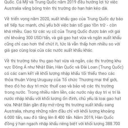
Quốc. Cả Mỹ và Trung Quốc năm 2019 đều hưởng lợi từ việc
Australia vắng bóng trên thị trường do hạn hán kéo dài.
Về triển vọng năm 2020, xuất khẩu gạo của Trung Quốc dự báo
sẽ tiếp tục mạnh, chủ yếu bởi việc bán số gạo tồn trữ - còn
khá nhiều. Gạo từ các vụ cũ của Trung Quốc được bán với giá
chỉ khoảng 300 USD/tấn, và giá gạo hạt vừa và ngắn xuất khẩu
cũng chỉ cao hơn thế chút ít, tức là vẫn thấp hơn nhiều so với
giá gạo cùng loại của các nước xuất khẩu khác.
Về thị trường tiêu thụ gạo hạt vừa và ngắn, các thị trường khu
vực Đông Á như Nhật Bản, Hàn Quốc và Đài Loan (Trung Quốc)
có các cam kết về khối lượng nhập khẩu tối thiểu theo các
thỏa thuận Vòng Uruguay của Tổ chức Thương mại thế giới,
theo đó họ duy trì mức thuế cao và bảo vệ các thị trường
trong nước. Trong nhiều năm liền, các nước này duy trì vị trí là
nước nhập khẩu với khối lượng ổn định, chủ yếu là loại gạo hạt
vừa. Nhật Bản gần đây mở rộng thị trường xuất khẩu sang
Australia, nhưng những năm đầu chỉ với khối lượng khoảng
6.000 tấn, sau đó tăng lên 8.400 tấn. Năm 2019, Hàn Quốc
đồng ý hạn ngạch nhập khẩu riêng biệt với khối lượng 388.700