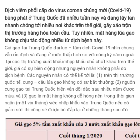
Dịch viêm phổi cấp do virus corona chủng mới (Covid-19)
bùng phát ở Trung Quốc đã nhiều tuần nay và đang lây lan
nhanh chóng tới nhiều nơi khác trên thế giới, gây xáo trộn
thị trường hàng hóa toàn cầu. Tuy nhiên, mặt hàng lúa gạo
không chịu tác động nhiều từ dịch bệnh này.
Giá gạo tại Trung Quốc đại lục – tâm dịch Covid-19 nhìn chung
vẫn ổn định và đang ở mức thấp hơn so với cùng kỳ năm ngoái.
Tại các thị trường xuất khẩu/nhập khẩu chủ chốt khác trên thế
giới, giá có sự biến động nhưng nguyên nhân không phải do
dịch bệnh. Các nguyên nhân có thể kể tới là: (1) trên thị trường
quốc tế, cung – cầu lúa gạo không có sự bất thường; (2) nguồn
cung gạo tại Trung Quốc hiện vẫn dồi dào sau nhiều năm được
mùa; và (3) gạo là mặt hàng không dễ hỏng nên trong thời gian
ngắn (một vài tháng) việc nhập khẩu vào Trung Quốc nếu có
giảm sút thì cũng sẽ được bù đắp lại ở những tháng sau đó.