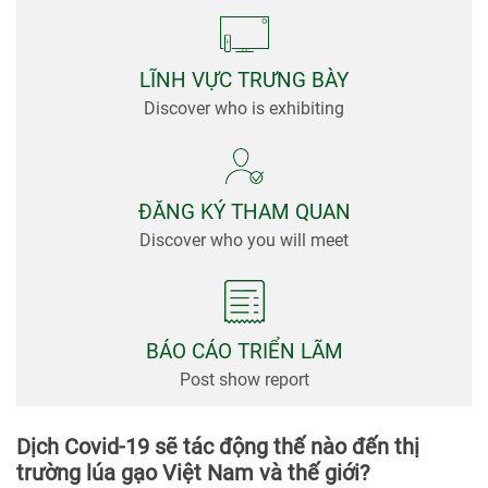
viện
Tin
Tức &
LĨNH VỰC TRƯNG BÀY
Truyền
Discover who is exhibiting
Thông
ĐĂNG KÝ THAM QUAN
Discover who you will meet
BÁO CÁO TRIỂN LÃM
Post show report
Dịch Covid-19 sẽ tác động thế nào đến thị
trường lúa gạo Việt Nam và thế giới?