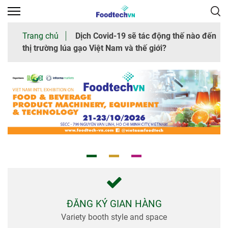
×
Trang chủ
Dịch Covid-19 sẽ tác động thế nào đến
thị trường lúa gạo Việt Nam và thế giới?
Trang
chủ
Giới
thiệu
chung
Tham
quan
Nhà
trưng
bày
ĐĂNG KÝ GIAN HÀNG
Variety booth style and space
Thư