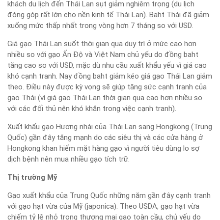
khách du lịch đến Thái Lan sụt giảm nghiêm trọng (du lịch
đóng góp rất lớn cho nền kinh tế Thái Lan). Baht Thái đã giảm
xuống mức thấp nhất trong vòng hơn 7 tháng so với USD.
Giá gạo Thái Lan suốt thời gian qua duy trì ở mức cao hơn
nhiều so với gạo Ấn Độ và Việt Nam chủ yếu do đồng baht
tăng cao so với USD, mặc dù nhu cầu xuất khẩu yếu vì giá cao
khó cạnh tranh. Nay đồng baht giảm kéo giá gạo Thái Lan giảm
theo. Điều này được kỳ vọng sẽ giúp tăng sức cạnh tranh của
gạo Thái (vì giá gạo Thái Lan thời gian qua cao hơn nhiều so
với các đối thủ nên khó khăn trong việc cạnh tranh).
Xuất khẩu gạo Hương nhài của Thái Lan sang Hongkong (Trung
Quốc) gần đây tăng mạnh do các siêu thị và các cửa hàng ở
Hongkong khan hiếm mặt hàng gạo vì người tiêu dùng lo sợ
dịch bệnh nên mua nhiều gạo tích trữ.
Thị trường Mỹ
Gạo xuất khẩu của Trung Quốc những năm gần đây cạnh tranh
với gạo hạt vừa của Mỹ (japonica). Theo USDA, gạo hạt vừa
chiếm tỷ lệ nhỏ trong thương mại gạo toàn cầu, chủ yếu do