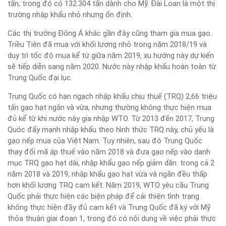
tấn, trong đó có 132.304 tấn dành cho Mỹ. Đài Loan là một thị
trường nhập khẩu nhỏ nhưng ổn định.
Các thị trường Đông Á khác gần đây cũng tham gia mua gạo.
Triều Tiên đã mua với khối lượng nhỏ trong năm 2018/19 và
duy trì tốc độ mua kể từ giữa năm 2019, xu hướng này dự kiến
sẽ tiếp diễn sang năm 2020. Nước này nhập khẩu hoàn toàn từ
Trung Quốc đại lục.
Trung Quốc có hạn ngạch nhập khẩu chịu thuế (TRQ) 2,66 triệu
tấn gạo hạt ngắn và vừa, nhưng thường không thực hiện mua
đủ kể từ khi nước này gia nhập WTO. Từ 2013 đến 2017, Trung
Quóc đẩy mạnh nhập khẩu theo hình thức TRQ này, chủ yếu là
gạo nếp mua của Việt Nam. Tuy nhiên, sau đó Trung Quốc
thay đổi mã áp thuế vào năm 2018 và đưa gạo nếp vào danh
mục TRQ gạo hạt dài, nhập khẩu gạo nếp giảm dần. trong cả 2
năm 2018 và 2019, nhập khẩu gạo hạt vừa và ngắn đều thấp
hơn khối lượng TRQ cam kết. Năm 2019, WTO yêu cầu Trung
Quốc phải thực hiện các biện pháp để cải thiện tình trạng
không thực hiện đầy đủ cam kết và Trung Quốc đã ký với Mỹ
thỏa thuận giai đoạn 1, trong đó có nội dung về việc phải thực