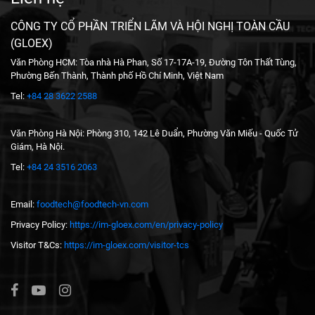
CÔNG TY CỔ PHẦN TRIỂN LÃM VÀ HỘI NGHỊ TOÀN CẦU
(GLOEX)
Văn Phòng HCM: Tòa nhà Hà Phan, Số 17-17A-19, Đường Tôn Thất Tùng,
Phường Bến Thành, Thành phố Hồ Chí Minh, Việt Nam
Tel:
+84 28 3622 2588
Văn Phòng Hà Nội: Phòng 310, 142 Lê Duẩn, Phường Văn Miếu - Quốc Tử
Giám, Hà Nội.
Tel:
+84 24 3516 2063
Email:
foodtech@foodtech-vn.com
Privacy Policy:
https://im-gloex.com/en/privacy-policy
Visitor T&Cs:
https://im-gloex.com/visitor-tcs