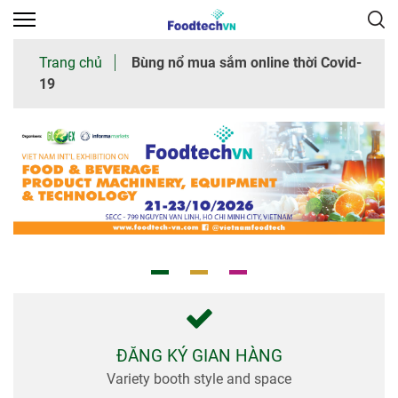
×
Trang chủ
Bùng nổ mua sắm online thời Covid-
19
Trang
chủ
Giới
thiệu
chung
Tham
quan
Nhà
trưng
bày
ĐĂNG KÝ GIAN HÀNG
Variety booth style and space
Thư