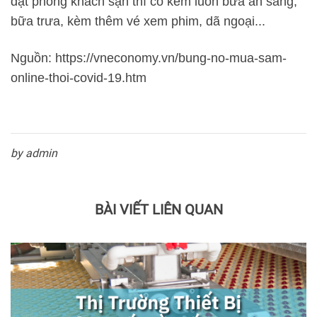
đặt phòng khách sạn thì có kèm luôn bữa ăn sáng,
bữa trưa, kèm thêm vé xem phim, dã ngoại...
Nguồn: https://vneconomy.vn/bung-no-mua-sam-
online-thoi-covid-19.htm
by admin
BÀI VIẾT LIÊN QUAN