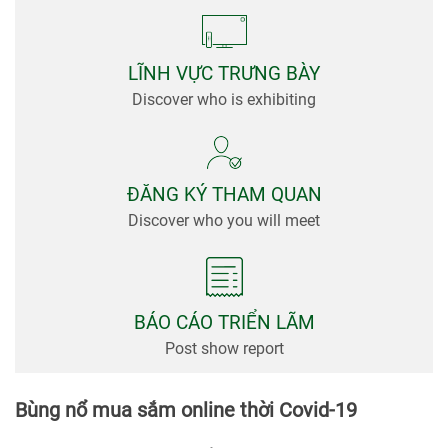
viện
Tin
Tức &
LĨNH VỰC TRƯNG BÀY
Truyền
Discover who is exhibiting
Thông
ĐĂNG KÝ THAM QUAN
Discover who you will meet
BÁO CÁO TRIỂN LÃM
Post show report
Bùng nổ mua sắm online thời Covid-19